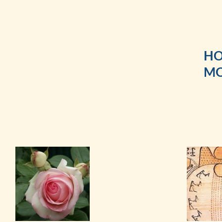
HO
MO