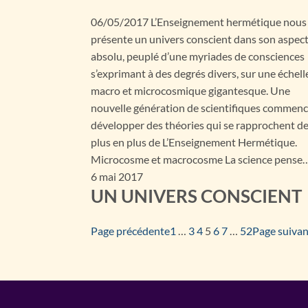
06/05/2017 L’Enseignement hermétique nous
présente un univers conscient dans son aspec
absolu, peuplé d’une myriades de consciences
s’exprimant à des degrés divers, sur une échell
macro et microcosmique gigantesque. Une
nouvelle génération de scientifiques commenc
développer des théories qui se rapprochent d
plus en plus de L’Enseignement Hermétique.
Microcosme et macrocosme La science pense
6 mai 2017
UN UNIVERS CONSCIENT
Page précédente
1
…
3
4
5
6
7
…
52
Page suiva