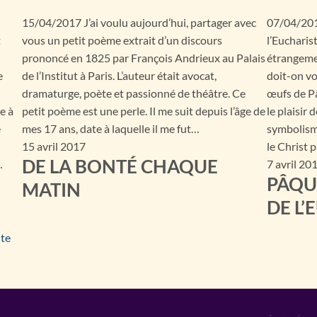
15/04/2017 J’ai voulu aujourd’hui, partager avec
07/04/201
t
vous un petit poème extrait d’un discours
l’Eucharis
prononcé en 1825 par François Andrieux au Palais
étrangemen
e
de l’Institut à Paris. L’auteur était avocat,
doit-on vo
dramaturge, poète et passionné de théâtre. Ce
œufs de Pâ
e à
petit poème est une perle. Il me suit depuis l’âge de
le plaisir 
e
mes 17 ans, date à laquelle il me fut…
symbolism
15 avril 2017
le Christ 
DE LA BONTÉ CHAQUE
…
7 avril 20
PÂQU
MATIN
DE L’
nte