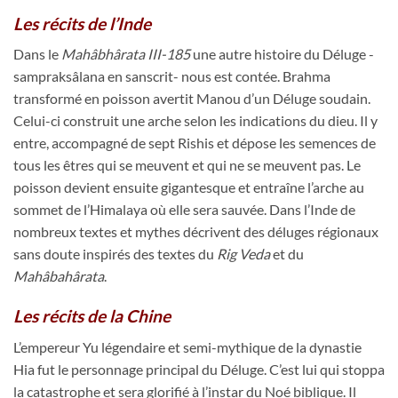
Les récits de l’Inde
Dans le
Mahâbhârata III-185
une autre histoire du Déluge -
sampraksâlana en sanscrit- nous est contée. Brahma
transformé en poisson avertit Manou d’un Déluge soudain.
Celui-ci construit une arche selon les indications du dieu. Il y
entre, accompagné de sept Rishis et dépose les semences de
tous les êtres qui se meuvent et qui ne se meuvent pas. Le
poisson devient ensuite gigantesque et entraîne l’arche au
sommet de l’Himalaya où elle sera sauvée. Dans l’Inde de
nombreux textes et mythes décrivent des déluges régionaux
sans doute inspirés des textes du
Rig Veda
et du
Mahâbahârata
.
Les récits de la Chine
L’empereur Yu légendaire et semi-mythique de la dynastie
Hia fut le personnage principal du Déluge. C’est lui qui stoppa
la catastrophe et sera glorifié à l’instar du Noé biblique. Il