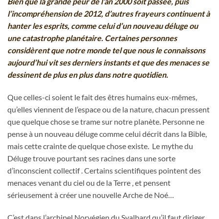
Bien que la grande peur de l’an 2000 soit passée, puis
l’incompréhension de 2012, d’autres frayeurs continuent à
hanter les esprits, comme celui d’un nouveau déluge ou
une catastrophe planétaire. Certaines personnes
considèrent que notre monde tel que nous le connaissons
aujourd’hui vit ses derniers instants et que des menaces se
dessinent de plus en plus dans notre quotidien.
Que celles-ci soient le fait des êtres humains eux-mêmes,
qu’elles viennent de l’espace ou de la nature, chacun pressent
que quelque chose se trame sur notre planète. Personne ne
pense à un nouveau déluge comme celui décrit dans la Bible,
mais cette crainte de quelque chose existe. Le mythe du
Déluge trouve pourtant ses racines dans une sorte
d’inconscient collectif . Certains scientifiques pointent des
menaces venant du ciel ou de la Terre , et pensent
sérieusement à créer une nouvelle Arche de Noé…
C’est dans l’archipel Norvégien du Svalbard qu’il faut diriger