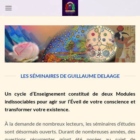
Passer
au
contenu
LES SÉMINAIRES DE GUILLAUME DELAAGE
Un cycle d’Enseignement constitué de deux Modules
indissociables pour agir sur l’Éveil de votre conscience et
transformer votre existence.
À la demande de nombreux lecteurs, les séminaires d’études
sont désormais ouverts. Durant de nombreuses années, des
questions récurrentes m’ont été posées au sujet de