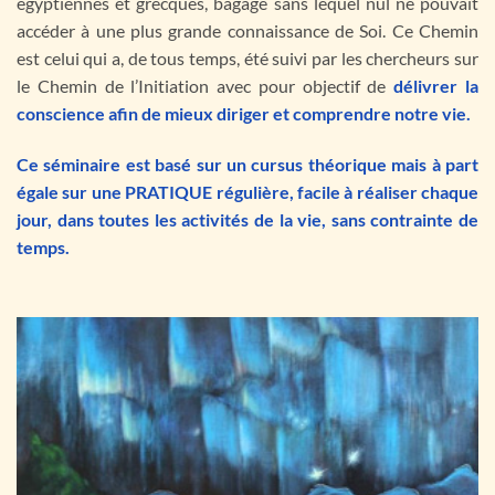
égyptiennes et grecques,
bagage
sans lequel nul ne pouvait
accéder à une plus grande connaissance de Soi. Ce Chemin
est celui qui a, de tous temps, été suivi par les chercheurs sur
le Chemin de l’Initiation avec pour objectif de
délivrer la
conscience afin de mieux diriger et comprendre notre vie.
Ce séminaire est basé sur un cursus théorique mais à part
égale sur une PRATIQUE régulière, facile à réaliser chaque
jour, dans toutes les activités de la vie, sans contrainte de
temps.