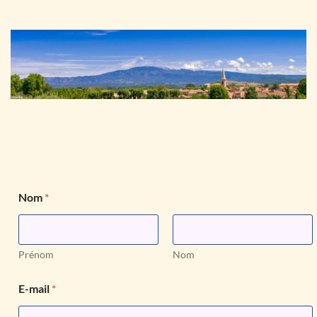
D
Nom
*
é
p
o
s
e
Prénom
Nom
z
v
E-mail
*
o
u