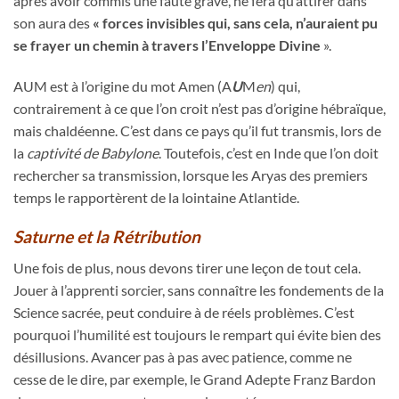
après avoir commis une faute grave, ne fera qu’attirer dans
son aura des
« forces invisibles qui, sans cela, n’auraient pu
se frayer un chemin à travers l’Enveloppe Divine
».
AUM est à l’origine du mot Amen (A
U
M
en
) qui,
contrairement à ce que l’on croit n’est pas d’origine hébraïque,
mais chaldéenne. C’est dans ce pays qu’il fut transmis, lors de
la
captivité de Babylone
. Toutefois, c’est en Inde que l’on doit
rechercher sa transmission, lorsque les Aryas des premiers
temps le rapportèrent de la lointaine Atlantide.
Saturne et la Rétribution
Une fois de plus, nous devons tirer une leçon de tout cela.
Jouer à l’apprenti sorcier, sans connaître les fondements de la
Science sacrée, peut conduire à de réels problèmes. C’est
pourquoi l’humilité est toujours le rempart qui évite bien des
désillusions. Avancer pas à pas avec patience, comme ne
cesse de le dire, par exemple, le Grand Adepte Franz Bardon