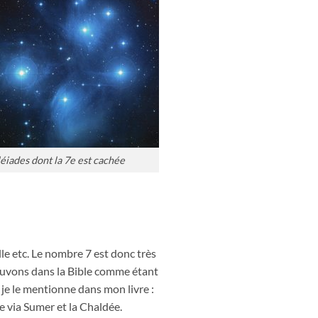
léiades dont la 7e est cachée
lle etc. Le nombre 7 est donc très
rouvons dans la Bible comme étant
e je le mentionne dans mon livre :
de via Sumer et la Chaldée.