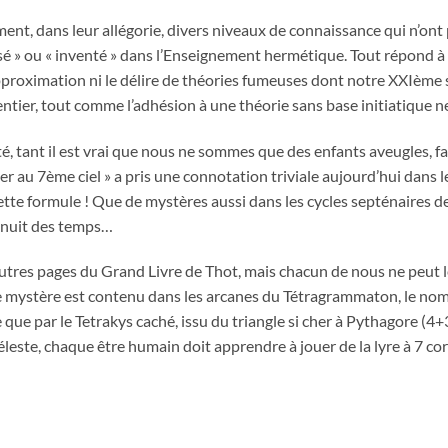
ment, dans leur allégorie, divers niveaux de connaissance qui n’ont 
sé » ou « inventé » dans l’Enseignement hermétique. Tout répond à 
pproximation ni le délire de théories fumeuses dont notre XXIème si
tier, tout comme l’adhésion à une théorie sans base initiatique ne f
é, tant il est vrai que nous ne sommes que des enfants aveugles, fa
er au 7ème ciel » a pris une connotation triviale aujourd’hui dans 
ette formule ! Que de mystères aussi dans les cycles septénaires de
a nuit des temps…
tres pages du Grand Livre de Thot, mais chacun de nous ne peut le 
ce mystère est contenu dans les arcanes du Tétragrammaton, le no
 que par le Tetrakys caché, issu du triangle si cher à Pythagore (4+3
leste, chaque être humain doit apprendre à jouer de la lyre à 7 cor