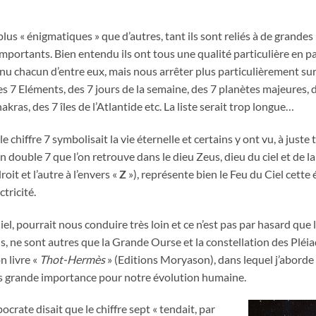
» plus « énigmatiques » que d’autres, tant ils sont reliés à de grandes 
 importants. Bien entendu ils ont tous une qualité particulière en p
menu chacun d’entre eux, mais nous arrêter plus particulièrement sur
7 Eléments, des 7 jours de la semaine, des 7 planètes majeures, de
ras, des 7 îles de l’Atlantide etc. La liste serait trop longue…
 chiffre 7 symbolisait la vie éternelle et certains y ont vu, à juste t
 double 7 que l’on retrouve dans le dieu Zeus, dieu du ciel et de la d
oit et l’autre à l’envers «
Z
»), représente bien le Feu du Ciel cette
ctricité.
el, pourrait nous conduire très loin et ce n’est pas par hasard que
ns, ne sont autres que la Grande Ourse et la constellation des Plé
n livre «
Thot-Hermès
» (Editions Moryason), dans lequel j’aborde
lus grande importance pour notre évolution humaine.
crate disait que le chiffre sept « tendait, par