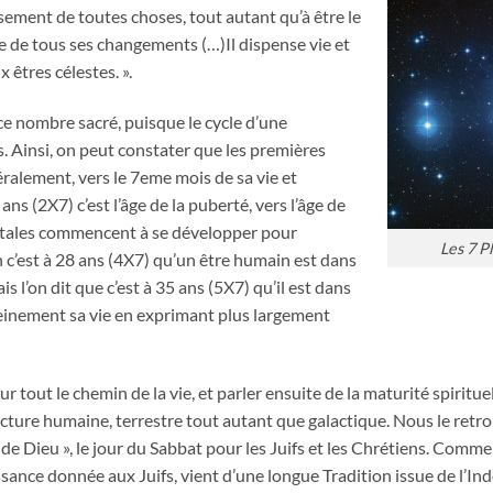
ssement de toutes choses, tout autant qu’à être le
ce de tous ses changements (…)Il dispense vie et
 êtres célestes. ».
e nombre sacré, puisque le cycle d’une
s. Ainsi, on peut constater que les premières
ralement, vers le 7eme mois de sa vie et
ans (2X7) c’est l’âge de la puberté, vers l’âge de
vitales commencent à se développer pour
Les 7 P
n c’est à 28 ans (4X7) qu’un être humain est dans
is l’on dit que c’est à 35 ans (5X7) qu’il est dans
pleinement sa vie en exprimant plus largement
 tout le chemin de la vie, et parler ensuite de la maturité spiritue
ucture humaine, terrestre tout autant que galactique. Nous le ret
s de Dieu », le jour du Sabbat pour les Juifs et les Chrétiens. Comm
issance donnée aux Juifs, vient d’une longue Tradition issue de l’In