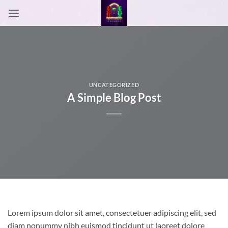
Passer
au
contenu
UNCATEGORIZED
A Simple Blog Post
Lorem ipsum dolor sit amet, consectetuer adipiscing elit, sed
diam nonummy nibh euismod tincidunt ut laoreet dolore