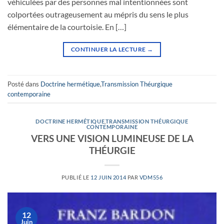
véhiculées par des personnes mal intentionnées sont
colportées outrageusement au mépris du sens le plus
élémentaire de la courtoisie. En […]
CONTINUER LA LECTURE
→
Posté dans
Doctrine hermétique
,
Transmission Théurgique
contemporaine
DOCTRINE HERMÉTIQUE
,
TRANSMISSION THÉURGIQUE
CONTEMPORAINE
VERS UNE VISION LUMINEUSE DE LA
THÉURGIE
PUBLIÉ LE
12 JUIN 2014
PAR
VDM556
12
Juin