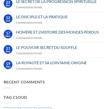
LE SECRET DE LA PROGRESSION SPIRITUELLE
22
Avr
sur
Commentaires fermés
LE
SECRET
LE DISCIPLE ET LA PRATIQUE
12
DE
Oct
sur
Commentaires fermés
LA
LE
PROGRESSION
DISCIPLE
HOMÈRE ET L’HISTOIRE DES MONDES PERDUS
SPIRITUELLE
17
ET
Nov
sur
Commentaires fermés
LA
HOMÈRE
PRATIQUE
ET
LE POUVOIR SECRET DU SOUFFLE
21
L’HISTOIRE
Sep
sur
Commentaires fermés
DES
LE
MONDES
POUVOIR
LA ROYAUTÉ ET SA LOINTAINE ORIGINE
PERDUS
19
SECRET
Mai
sur
Commentaires fermés
DU
LA
SOUFFLE
ROYAUTÉ
ET
RECENT COMMENTS
SA
LOINTAINE
ORIGINE
TAG CLOUD