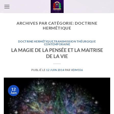
Passer
au
contenu
ARCHIVES PAR CATÉGORIE:
DOCTRINE
HERMÉTIQUE
DOCTRINE HERMÉTIQUE
,
TRANSMISSION THÉURGIQUE
CONTEMPORAINE
LA MAGIE DE LA PENSÉE ET LA MAîTRISE
DE LA VIE
PUBLIÉ LE
12 JUIN 2014
PAR
VDM556
12
Juin