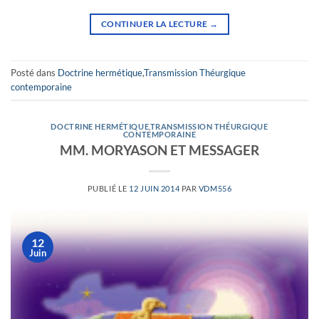
CONTINUER LA LECTURE
→
Posté dans
Doctrine hermétique
,
Transmission Théurgique
contemporaine
DOCTRINE HERMÉTIQUE
,
TRANSMISSION THÉURGIQUE
CONTEMPORAINE
MM. MORYASON ET MESSAGER
PUBLIÉ LE
12 JUIN 2014
PAR
VDM556
12
Juin