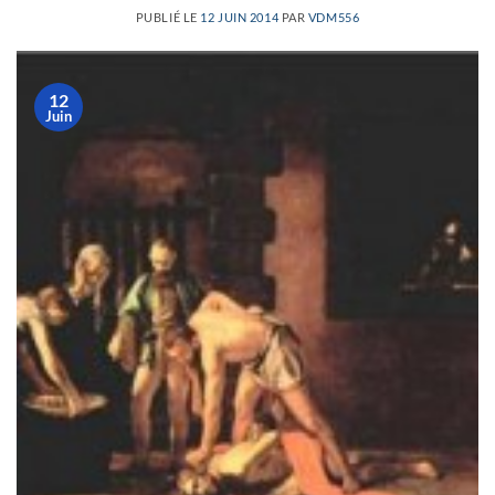
PUBLIÉ LE
12 JUIN 2014
PAR
VDM556
12
Juin