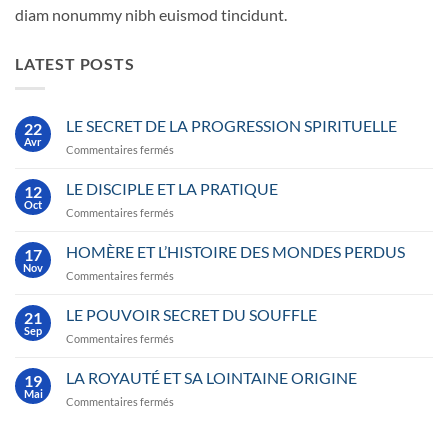
diam nonummy nibh euismod tincidunt.
LATEST POSTS
LE SECRET DE LA PROGRESSION SPIRITUELLE
22
Avr
sur
Commentaires fermés
LE
SECRET
LE DISCIPLE ET LA PRATIQUE
12
DE
Oct
sur
Commentaires fermés
LA
LE
PROGRESSION
DISCIPLE
HOMÈRE ET L’HISTOIRE DES MONDES PERDUS
SPIRITUELLE
17
ET
Nov
sur
Commentaires fermés
LA
HOMÈRE
PRATIQUE
ET
LE POUVOIR SECRET DU SOUFFLE
21
L’HISTOIRE
Sep
sur
Commentaires fermés
DES
LE
MONDES
POUVOIR
LA ROYAUTÉ ET SA LOINTAINE ORIGINE
PERDUS
19
SECRET
Mai
sur
Commentaires fermés
DU
LA
SOUFFLE
ROYAUTÉ