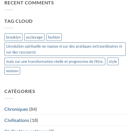
ET
RECENT COMMENTS
SA
LOINTAINE
ORIGINE
TAG CLOUD
brooklyn
esclavage
fashion
L’évolution spirituelle ne repose ni sur des pratiques extraordinaires ni
sur des raccourcis
mais sur une transformation réelle et progressive de l’être.
style
women
CATÉGORIES
Chroniques
(84)
Civilisations
(18)