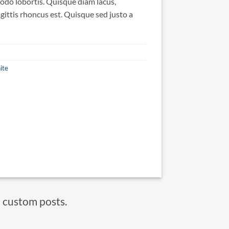
odo lobortis. Quisque diam lacus,
agittis rhoncus est. Quisque sed justo a
ite
t custom posts.