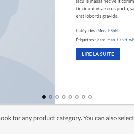
iaculis massa nec velit comm
tincidunt vitae eros porta, s
erat lobortis gravida.
Catégories :
Men
,
T-Shirts
Étiquettes :
jeans
,
man
,
t-shirt
,
wh
LIRE LA SUITE
Book for any product category. You can also selec