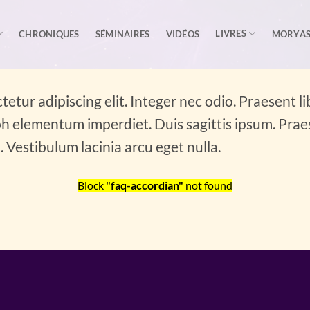
LIVRES
CHRONIQUES
SÉMINAIRES
VIDÉOS
MORYA
etur adipiscing elit. Integer nec odio. Praesent l
ibh elementum imperdiet. Duis sagittis ipsum. Prae
Vestibulum lacinia arcu eget nulla.
Block
"faq-accordian"
not found