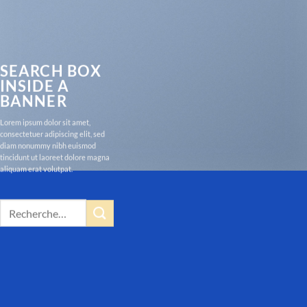
SEARCH BOX
INSIDE A
BANNER
Lorem ipsum dolor sit amet,
consectetuer adipiscing elit, sed
diam nonummy nibh euismod
tincidunt ut laoreet dolore magna
aliquam erat volutpat.
Recherche
pour :