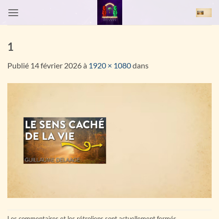
Passer
au
contenu
1
Publié
14 février 2026
à
1920 × 1080
dans
Les commentaires et les rétroliens sont actuellement fermés.