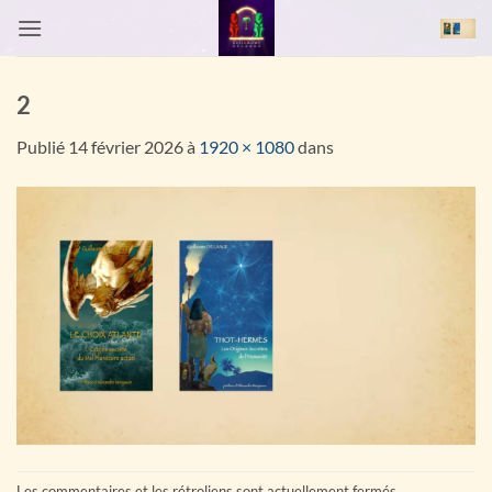
Passer
au
contenu
2
Publié
14 février 2026
à
1920 × 1080
dans
Les commentaires et les rétroliens sont actuellement fermés.