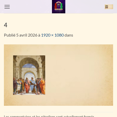
Passer
au
contenu
4
Publié
5 avril 2026
à
1920 × 1080
dans
Les commentaires et les rétroliens sont actuellement fermés.