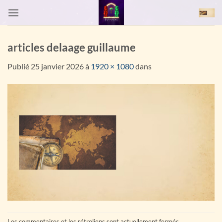
Passer
au
contenu
articles delaage guillaume
Publié
25 janvier 2026
à
1920 × 1080
dans
Les commentaires et les rétroliens sont actuellement fermés.