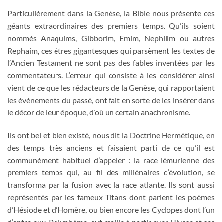
Particulièrement dans la Genèse, la Bible nous présente ces
géants extraordinaires des premiers temps. Qu’ils soient
nommés Anaquims, Gibborim, Emim, Nephilim ou autres
Rephaim, ces êtres gigantesques qui parsèment les textes de
l’Ancien Testament ne sont pas des fables inventées par les
commentateurs. L’erreur qui consiste à les considérer ainsi
vient de ce que les rédacteurs de la Genèse, qui rapportaient
les évènements du passé, ont fait en sorte de les insérer dans
le décor de leur époque, d’où un certain anachronisme.
Ils ont bel et bien existé, nous dit la Doctrine Hermétique, en
des temps très anciens et faisaient parti de ce qu’il est
communément habituel d’appeler : la race lémurienne des
premiers temps qui, au fil des millénaires d’évolution, se
transforma par la fusion avec la race atlante. Ils sont aussi
représentés par les fameux Titans dont parlent les poèmes
d’Hésiode et d’Homère, ou bien encore les Cyclopes dont l’un
d’entre eux, Polyphème, eut maille à partir avec Ulysse et ses