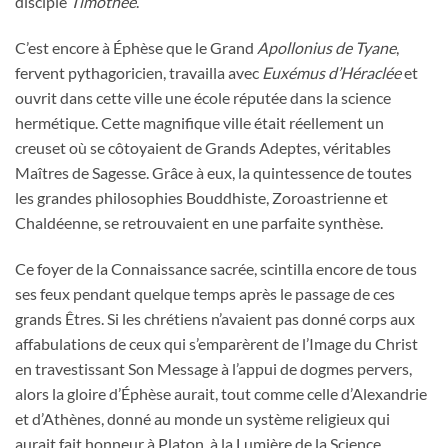
disciple
Timothée
.
C’est encore à Éphèse que le Grand
Apollonius de Tyane
,
fervent pythagoricien, travailla avec
Euxémus d’Héraclée
et
ouvrit dans cette ville une école réputée dans la science
hermétique. Cette magnifique ville était réellement un
creuset où se côtoyaient de Grands Adeptes, véritables
Maîtres de Sagesse. Grâce à eux, la quintessence de toutes
les grandes philosophies Bouddhiste, Zoroastrienne et
Chaldéenne, se retrouvaient en une parfaite synthèse.
Ce foyer de la Connaissance sacrée, scintilla encore de tous
ses feux pendant quelque temps après le passage de ces
grands Êtres. Si les chrétiens n’avaient pas donné corps aux
affabulations de ceux qui s’emparèrent de l’Image du Christ
en travestissant Son Message à l’appui de dogmes pervers,
alors la gloire d’Éphèse aurait, tout comme celle d’Alexandrie
et d’Athènes, donné au monde un système religieux qui
aurait fait honneur à Platon, à la Lumière de la Science