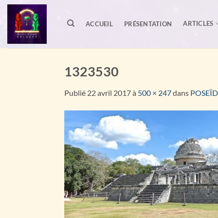
Passer
au
ARTICLES
ACCUEIL
PRÉSENTATION
contenu
1323530
Publié
22 avril 2017
à
500 × 247
dans
POSEÏD