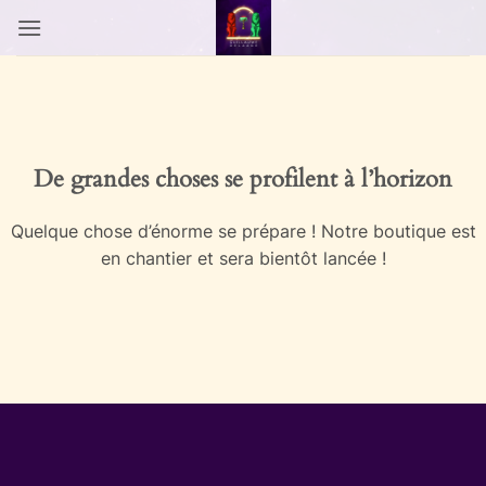
Passer
au
contenu
Aller
au
contenu
De grandes choses se profilent à l’horizon
Quelque chose d’énorme se prépare ! Notre boutique est
en chantier et sera bientôt lancée !