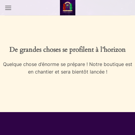
Passer
au
contenu
Aller
au
contenu
De grandes choses se profilent à l’horizon
Quelque chose d’énorme se prépare ! Notre boutique est
en chantier et sera bientôt lancée !