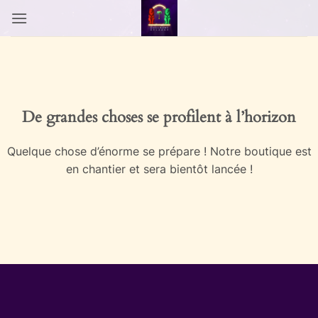
Passer
au
contenu
Aller
au
contenu
De grandes choses se profilent à l’horizon
Quelque chose d’énorme se prépare ! Notre boutique est
en chantier et sera bientôt lancée !