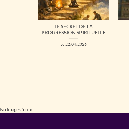
ÉVEIL ET DE
LE SECRET DE LA
UR
PROGRESSION SPIRITUELLE
017
Le 22/04/2026
No images found.