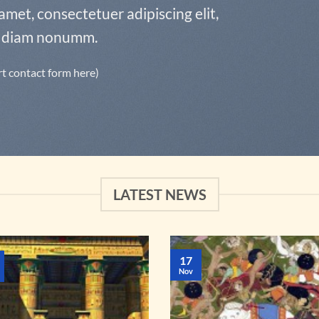
amet, consectetuer adipiscing elit,
 diam nonumm.
rt contact form here)
LATEST NEWS
17
Nov