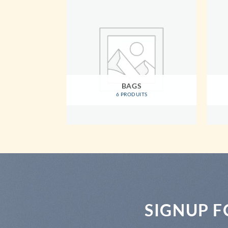
EN
BAGS
ITS
6 PRODUITS
SIGNUP 