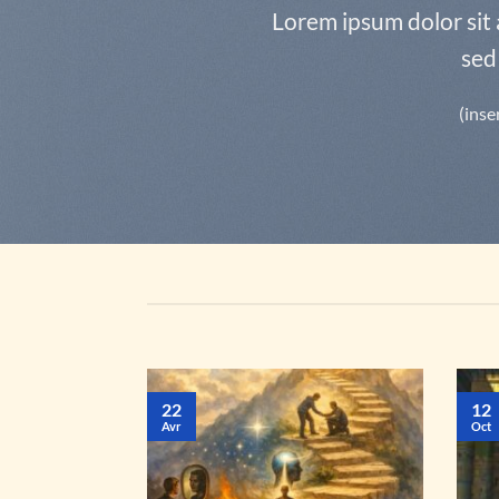
Lorem ipsum dolor sit 
sed
(inse
22
12
Avr
Oct