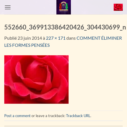
Passer
au
contenu
552660_369913386420426_304430699_n
Publié
23 juin 2014
à
227 × 171
dans
COMMENT ÉLIMINER
LES FORMES PENSÉES
Post a comment
or leave a trackback:
Trackback URL
.