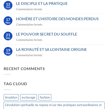
SECRET
LE DISCIPLE ET LA PRATIQUE
12
DE
Oct
sur
Commentaires fermés
LA
LE
PROGRESSION
DISCIPLE
HOMÈRE ET L’HISTOIRE DES MONDES PERDUS
SPIRITUELLE
17
ET
Nov
sur
Commentaires fermés
LA
HOMÈRE
PRATIQUE
ET
LE POUVOIR SECRET DU SOUFFLE
21
L’HISTOIRE
Sep
sur
Commentaires fermés
DES
LE
MONDES
POUVOIR
LA ROYAUTÉ ET SA LOINTAINE ORIGINE
PERDUS
19
SECRET
Mai
sur
Commentaires fermés
DU
LA
SOUFFLE
ROYAUTÉ
ET
RECENT COMMENTS
SA
LOINTAINE
ORIGINE
TAG CLOUD
brooklyn
esclavage
fashion
L’évolution spirituelle ne repose ni sur des pratiques extraordinaires ni