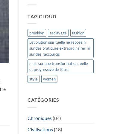
SA
LOINTAINE
ORIGINE
TAG CLOUD
brooklyn
esclavage
fashion
L’évolution spirituelle ne repose ni
sur des pratiques extraordinaires ni
sur des raccourcis
mais sur une transformation réelle
et progressive de l’être.
style
women
t
tre
CATÉGORIES
Chroniques
(84)
Civilisations
(18)