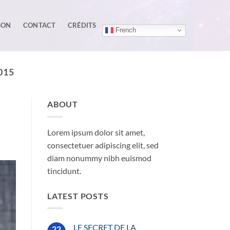
SON
CONTACT
CRÉDITS
French
015
ABOUT
Lorem ipsum dolor sit amet,
consectetuer adipiscing elit, sed
diam nonummy nibh euismod
tincidunt.
LATEST POSTS
LE SECRET DE LA
22