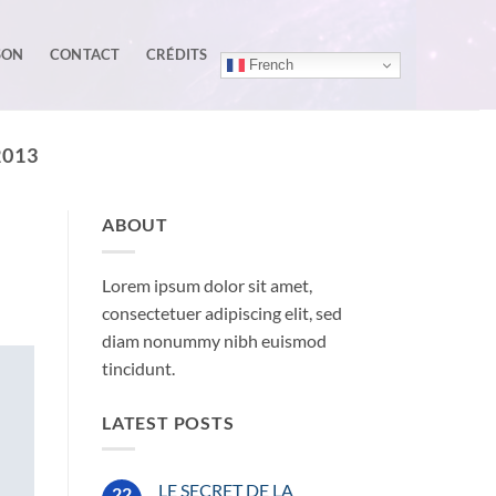
SON
CONTACT
CRÉDITS
French
013
ABOUT
Lorem ipsum dolor sit amet,
consectetuer adipiscing elit, sed
diam nonummy nibh euismod
tincidunt.
LATEST POSTS
LE SECRET DE LA
22