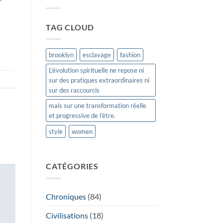
SA
LOINTAINE
ORIGINE
TAG CLOUD
brooklyn
esclavage
fashion
L’évolution spirituelle ne repose ni
sur des pratiques extraordinaires ni
sur des raccourcis
mais sur une transformation réelle
et progressive de l’être.
style
women
CATÉGORIES
Chroniques
(84)
Civilisations
(18)