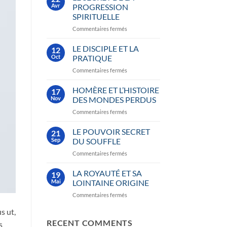
Avr
PROGRESSION
SPIRITUELLE
sur
Commentaires fermés
LE
SECRET
LE DISCIPLE ET LA
12
DE
Oct
PRATIQUE
LA
sur
Commentaires fermés
PROGRESSION
LE
SPIRITUELLE
DISCIPLE
HOMÈRE ET L’HISTOIRE
17
ET
Nov
DES MONDES PERDUS
LA
sur
Commentaires fermés
PRATIQUE
HOMÈRE
ET
LE POUVOIR SECRET
21
L’HISTOIRE
Sep
DU SOUFFLE
DES
sur
Commentaires fermés
MONDES
LE
PERDUS
POUVOIR
LA ROYAUTÉ ET SA
19
SECRET
Mai
LOINTAINE ORIGINE
DU
sur
Commentaires fermés
SOUFFLE
LA
s ut,
ROYAUTÉ
ET
RECENT COMMENTS
s