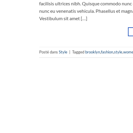
facilisis ultrices nibh. Quisque commodo nunc 
nunc eu venenatis vehicula. Phasellus et magna 
Vestibulum sit amet […]
Posté dans
Style
|
Tagged
brooklyn
,
fashion
,
style
,
wom