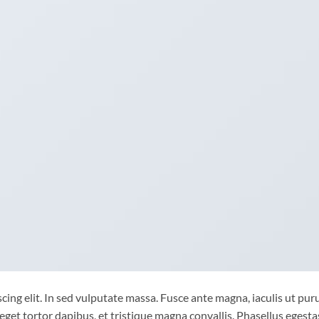
ing elit. In sed vulputate massa. Fusce ante magna, iaculis ut puru
eget tortor dapibus, et tristique magna convallis. Phasellus egesta